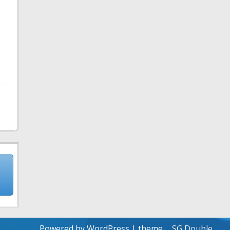
Powered by WordPress
| theme
SG Double