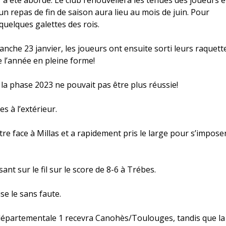
er a été abordé. Le club renouvellera les tenues des joueurs 
 repas de fin de saison aura lieu au mois de juin. Pour
quelques galettes des rois.
che 23 janvier, les joueurs ont ensuite sorti leurs raquett
 l’année en pleine forme!
a phase 2023 ne pouvait pas être plus réussie!
es à l’extérieur.
e face à Millas et a rapidement pris le large pour s’impose
ant sur le fil sur le score de 8-6 à Trébes.
se le sans faute.
la départementale 1 recevra Canohès/Toulouges, tandis que la