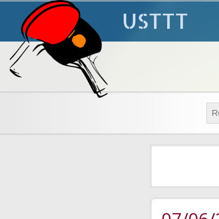
USTTT
Rech