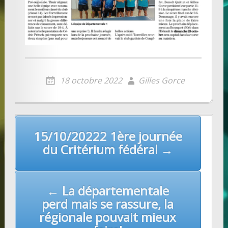
18 octobre 2022
Gilles Gorce
Post
15/10/20222 1ère journée
navigation
du Critérium fédéral →
← La départementale
perd mais se rassure, la
régionale pouvait mieux