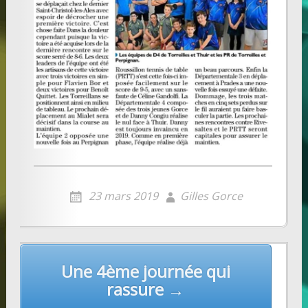
23 mars 2019
Gilles Gorce
Post
Une 4ème journée qui
navigation
rassure →