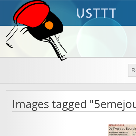
USTTT
Rech
Images tagged "5emejou