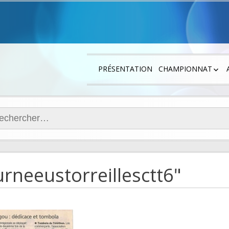
PRÉSENTATION
CHAMPIONNAT
LES JOUEURS
RÉGIONALE 4
ercher :
DÉPARTEMENTALE
DÉPARTEMENTALE
PLATEAUX JEUNES
rneeustorreillesctt6"